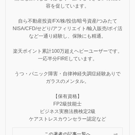
容を促しています。
自ら不動産投資/FX/株/投信/暗号資産/つみたて
NISA/CFD/せどり/アフィリエイト/輸入販売/ポイ活
など一通り経験し、保険にも精通。
楽天ポイント累計100万超えヘビーユーザーです。
一応半分FIREしています。
うつ・パニック障害・自律神経失調症経験ありで
ガラスのメンタル。
【保有資格】
FP2級技能士
ビジネス実務法務検定2級
ケアストレスカウンセラー認定など
この著者の記事一覧へ