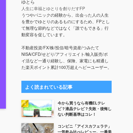
ゆとら
人生に幸福とゆとりを創りだすFP
うつやパニックの経験から、出会った人の人生
を豊かでゆとりのあるものにするため、FPとし
て無理な節約などではなく「誰でもできる」行
動変容を促しています。
不動産投資/FX/株/投信/暗号資産/つみたて
NISA/CFD/せどり/アフィリエイト/輸入販売/ポ
イ活など一通り経験し、保険、家電にも精通し
た楽天ポイント累計100万超えヘビーユーザー。
よく読まれている記事
今から買うなら有機ELテレ
ビ？液晶テレビ？失敗・後悔し
ない判断基準はコレ！
コンビニ「アイスカフェラテ」
一気飲み比べレビュー。一番美