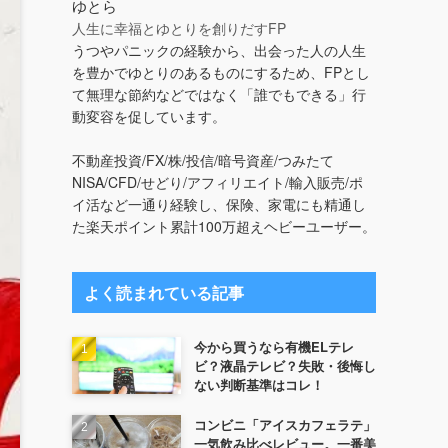
ゆとら
人生に幸福とゆとりを創りだすFP
うつやパニックの経験から、出会った人の人生
を豊かでゆとりのあるものにするため、FPとし
て無理な節約などではなく「誰でもできる」行
動変容を促しています。
不動産投資/FX/株/投信/暗号資産/つみたて
NISA/CFD/せどり/アフィリエイト/輸入販売/ポ
イ活など一通り経験し、保険、家電にも精通し
た楽天ポイント累計100万超えヘビーユーザー。
よく読まれている記事
今から買うなら有機ELテレ
ビ？液晶テレビ？失敗・後悔し
ない判断基準はコレ！
コンビニ「アイスカフェラテ」
一気飲み比べレビュー。一番美