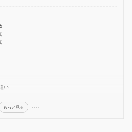
？
徴
点
点
違い
もっと見る