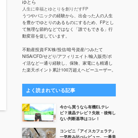
ゆとら
人生に幸福とゆとりを創りだすFP
うつやパニックの経験から、出会った人の人生
を豊かでゆとりのあるものにするため、FPとし
て無理な節約などではなく「誰でもできる」行
動変容を促しています。
不動産投資/FX/株/投信/暗号資産/つみたて
NISA/CFD/せどり/アフィリエイト/輸入販売/ポ
イ活など一通り経験し、保険、家電にも精通し
た楽天ポイント累計100万超えヘビーユーザー。
よく読まれている記事
今から買うなら有機ELテレ
ビ？液晶テレビ？失敗・後悔し
ない判断基準はコレ！
コンビニ「アイスカフェラテ」
一気飲み比べレビュー。一番美