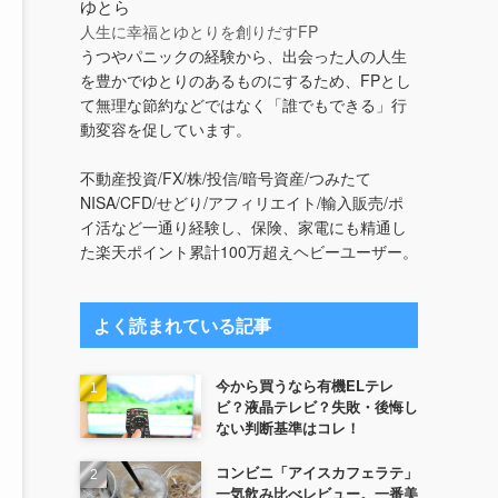
ゆとら
人生に幸福とゆとりを創りだすFP
うつやパニックの経験から、出会った人の人生
を豊かでゆとりのあるものにするため、FPとし
て無理な節約などではなく「誰でもできる」行
動変容を促しています。
不動産投資/FX/株/投信/暗号資産/つみたて
NISA/CFD/せどり/アフィリエイト/輸入販売/ポ
イ活など一通り経験し、保険、家電にも精通し
た楽天ポイント累計100万超えヘビーユーザー。
よく読まれている記事
今から買うなら有機ELテレ
ビ？液晶テレビ？失敗・後悔し
ない判断基準はコレ！
コンビニ「アイスカフェラテ」
一気飲み比べレビュー。一番美