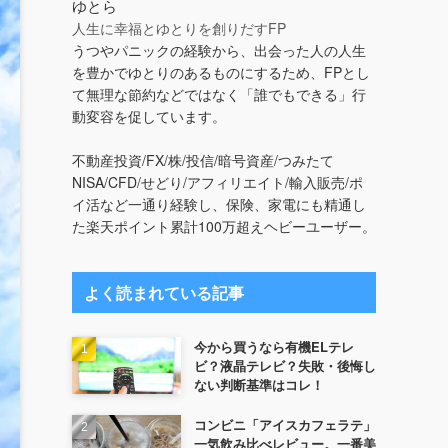
ゆとら
人生に幸福とゆとりを創りだすFP
うつやパニックの経験から、出会った人の人生
を豊かでゆとりのあるものにするため、FPとし
て無理な節約などではなく「誰でもできる」行
動変容を促しています。
不動産投資/FX/株/投信/暗号資産/つみたて
NISA/CFD/せどり/アフィリエイト/輸入販売/ポ
イ活など一通り経験し、保険、家電にも精通し
た楽天ポイント累計100万超えヘビーユーザー。
よく読まれている記事
今から買うなら有機ELテレ
ビ？液晶テレビ？失敗・後悔し
ない判断基準はコレ！
コンビニ「アイスカフェラテ」
一気飲み比べレビュー。一番美