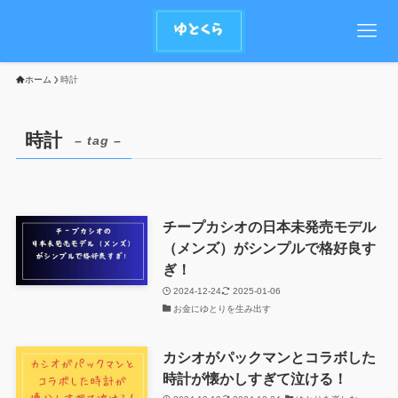
ホーム
時計
時計
– tag –
チープカシオの日本未発売モデル
（メンズ）がシンプルで格好良す
ぎ！
2024-12-24
2025-01-06
お金にゆとりを生み出す
カシオがパックマンとコラボした
時計が懐かしすぎて泣ける！