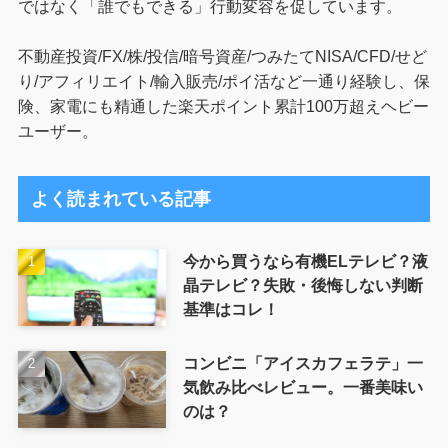
ではなく「誰でもできる」行動変容を促しています。
不動産投資/FX/株/投信/暗号資産/つみたてNISA/CFD/せど
り/アフィリエイト/輸入販売/ポイ活など一通り経験し、保
険、家電にも精通した楽天ポイント累計100万超えヘビー
ユーザー。
よく読まれている記事
今から買うなら有機ELテレビ？液
晶テレビ？失敗・後悔しない判断
基準はコレ！
コンビニ「アイスカフェラテ」一
気飲み比べレビュー。一番美味い
のは？